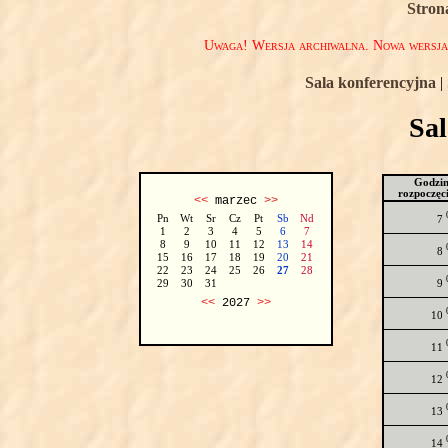
Stron
Uwaga! Wersja archiwalna. Nowa wersj
Sala konferencyjna
|
Sa
Godzi
rozpoczęc
<<
marzec
>>
Pn
Wt
Sr
Cz
Pt
Sb
Nd
7
1
2
3
4
5
6
7
8
9
10
11
12
13
14
8
15
16
17
18
19
20
21
22
23
24
25
26
27
28
9
29
30
31
<<
2027
>>
10
11
12
13
14