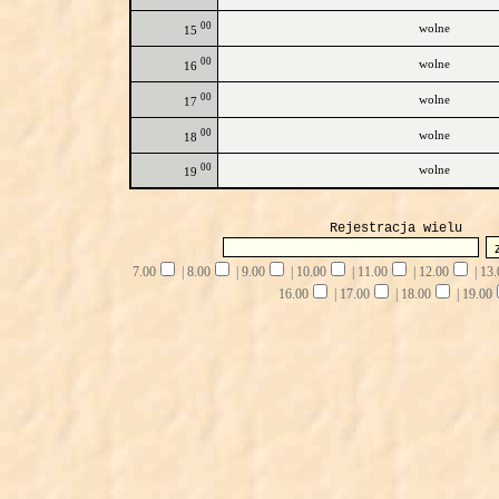
00
wolne
15
00
wolne
16
00
wolne
17
00
wolne
18
00
wolne
19
Rejestracja wielu
7.00
|
8.00
|
9.00
|
10.00
|
11.00
|
12.00
|
13.
16.00
|
17.00
|
18.00
|
19.00