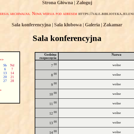
Strona Główna
|
Zaloguj
rsja archiwalna. Nowa wersja pod adresem
https://sale.biblioteka.jelen
Sala konferencyjna
|
Sala klubowa
|
Galeria
|
Zakamar
Sala konferencyjna
Godzina
Nazwa
rozpoczęcia
>>
00
wolne
Sb
Nd
7
6
7
13
14
00
wolne
8
20
21
27
28
00
wolne
9
>
00
wolne
10
00
wolne
11
00
wolne
12
00
wolne
13
00
wolne
14