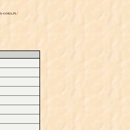
ia-gora.pl
/