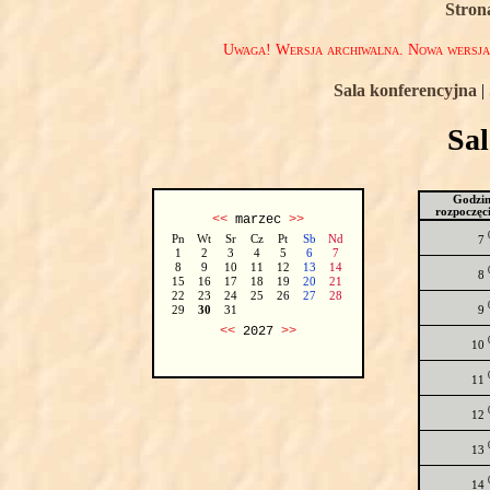
Stron
Uwaga! Wersja archiwalna. Nowa wersj
Sala konferencyjna
|
Sa
Godzi
rozpoczęc
<<
marzec
>>
Pn
Wt
Sr
Cz
Pt
Sb
Nd
7
1
2
3
4
5
6
7
8
9
10
11
12
13
14
8
15
16
17
18
19
20
21
22
23
24
25
26
27
28
9
29
30
31
<<
2027
>>
10
11
12
13
14