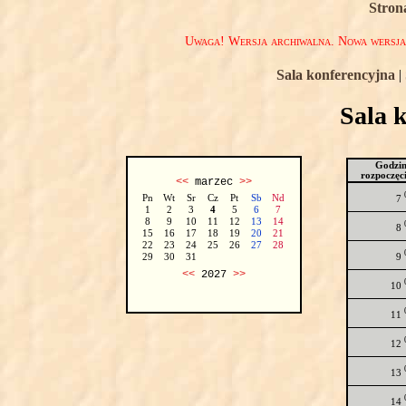
Stron
Uwaga! Wersja archiwalna. Nowa wersj
Sala konferencyjna
|
Sala 
Godzi
rozpoczęc
<<
marzec
>>
Pn
Wt
Sr
Cz
Pt
Sb
Nd
7
1
2
3
4
5
6
7
8
9
10
11
12
13
14
8
15
16
17
18
19
20
21
22
23
24
25
26
27
28
9
29
30
31
<<
2027
>>
10
11
12
13
14