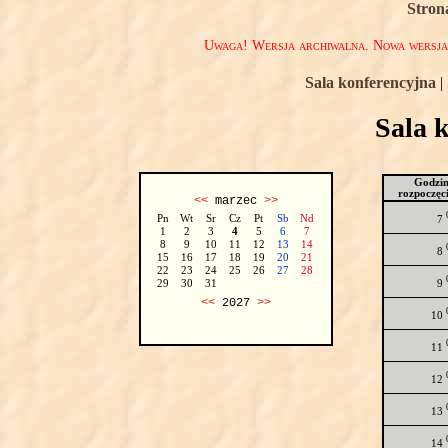
Stron
Uwaga! Wersja archiwalna. Nowa wersj
Sala konferencyjna
|
Sala 
Godzi
rozpoczęc
<<
marzec
>>
Pn
Wt
Sr
Cz
Pt
Sb
Nd
7
1
2
3
4
5
6
7
8
9
10
11
12
13
14
8
15
16
17
18
19
20
21
22
23
24
25
26
27
28
9
29
30
31
<<
2027
>>
10
11
12
13
14