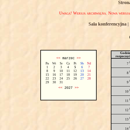
Stron
Uwaga! Wersja archiwalna. Nowa wersj
Sala konferencyjna
|
Godzi
rozpoczęc
<<
marzec
>>
Pn
Wt
Sr
Cz
Pt
Sb
Nd
7
1
2
3
4
5
6
7
8
9
10
11
12
13
14
8
15
16
17
18
19
20
21
22
23
24
25
26
27
28
9
29
30
31
<<
2027
>>
10
11
12
13
14