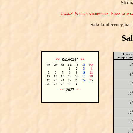
Stron
Uwaga! Wersja archiwalna. Nowa wersj
Sala konferencyjna
|
Sa
Godzi
rozpoczęc
<<
kwiecień
>>
Pn
Wt
Sr
Cz
Pt
Sb
Nd
7
1
2
3
4
5
6
7
8
9
10
11
8
12
13
14
15
16
17
18
19
20
21
22
23
24
25
9
26
27
28
29
30
<<
2027
>>
10
11
12
13
14