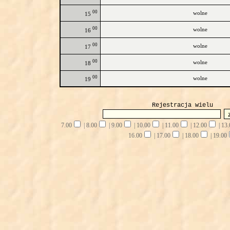
00
wolne
15
00
wolne
16
00
wolne
17
00
wolne
18
00
wolne
19
Rejestracja wielu
7.00
|
8.00
|
9.00
|
10.00
|
11.00
|
12.00
|
13.
16.00
|
17.00
|
18.00
|
19.00