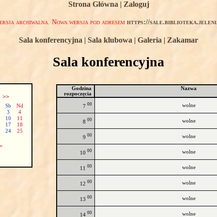
Strona Główna
|
Zaloguj
rsja archiwalna. Nowa wersja pod adresem
https://sale.biblioteka.jelen
Sala konferencyjna
|
Sala klubowa
|
Galeria
|
Zakamar
Sala konferencyjna
Godzina
Nazwa
rozpoczęcia
ń
>>
00
wolne
Sb
Nd
7
3
4
10
11
00
wolne
8
17
18
24
25
00
wolne
9
>
00
wolne
10
00
wolne
11
00
wolne
12
00
wolne
13
00
wolne
14