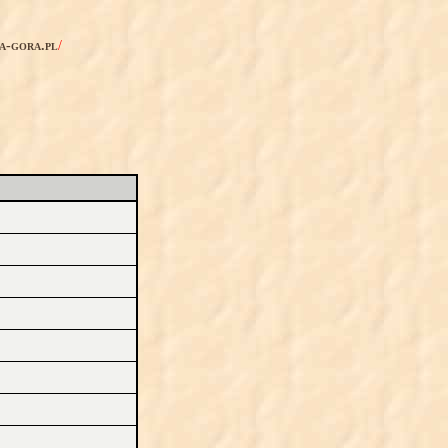
ia-gora.pl
/