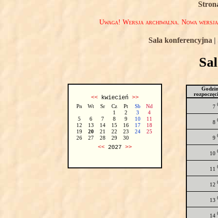
Stron
Uwaga! Wersja archiwalna. Nowa wersj
Sala konferencyjna
|
Sa
Godzi
rozpoczęc
<<
kwiecień
>>
Pn
Wt
Sr
Cz
Pt
Sb
Nd
7
1
2
3
4
5
6
7
8
9
10
11
8
12
13
14
15
16
17
18
19
20
21
22
23
24
25
9
26
27
28
29
30
<<
2027
>>
10
11
12
13
14