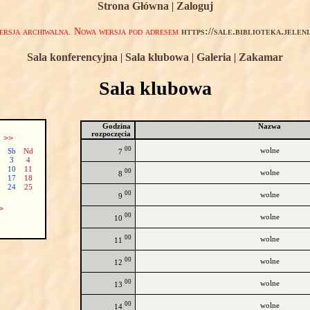
Strona Główna
|
Zaloguj
rsja archiwalna. Nowa wersja pod adresem
https://sale.biblioteka.jelen
Sala konferencyjna
|
Sala klubowa
|
Galeria
|
Zakamar
Sala klubowa
Godzina
Nazwa
rozpoczęcia
ń
>>
00
wolne
Sb
Nd
7
3
4
10
11
00
wolne
8
17
18
24
25
00
wolne
9
>
00
wolne
10
00
wolne
11
00
wolne
12
00
wolne
13
00
wolne
14