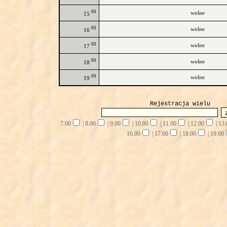
00
wolne
15
00
wolne
16
00
wolne
17
00
wolne
18
00
wolne
19
Rejestracja wielu
7.00
|
8.00
|
9.00
|
10.00
|
11.00
|
12.00
|
13.
16.00
|
17.00
|
18.00
|
19.00