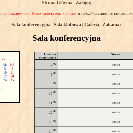
Strona Główna
|
Zaloguj
rsja archiwalna. Nowa wersja pod adresem
https://sale.biblioteka.jelen
Sala konferencyjna
|
Sala klubowa
|
Galeria
|
Zakamar
Sala konferencyjna
Godzina
Nazwa
rozpoczęcia
ń
>>
00
wolne
Sb
Nd
7
3
4
10
11
00
wolne
8
17
18
24
25
00
wolne
9
>
00
wolne
10
00
wolne
11
00
wolne
12
00
wolne
13
00
wolne
14