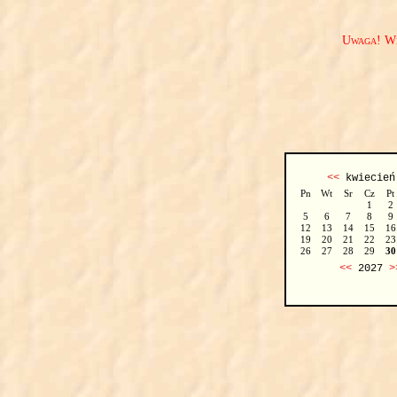
Uwaga! We
<<
kwiecie
Pn
Wt
Sr
Cz
Pt
1
2
5
6
7
8
9
12
13
14
15
16
19
20
21
22
23
26
27
28
29
30
<<
2027
>