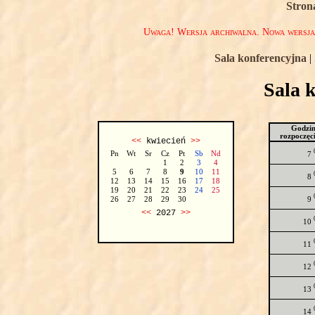
Stron
Uwaga! Wersja archiwalna. Nowa wersj
Sala konferencyjna
|
Sala 
Godzi
rozpoczęc
<<
kwiecień
>>
Pn
Wt
Sr
Cz
Pt
Sb
Nd
7
1
2
3
4
5
6
7
8
9
10
11
8
12
13
14
15
16
17
18
19
20
21
22
23
24
25
9
26
27
28
29
30
<<
2027
>>
10
11
12
13
14