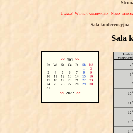
Stron
Uwaga! Wersja archiwalna. Nowa wersj
Sala konferencyjna
|
Sala 
Godzi
rozpoczęc
<<
maj
>>
Pn
Wt
Sr
Cz
Pt
Sb
Nd
7
1
2
3
4
5
6
7
8
9
8
10
11
12
13
14
15
16
17
18
19
20
21
22
23
9
24
25
26
27
28
29
30
31
<<
2027
>>
10
11
12
13
14