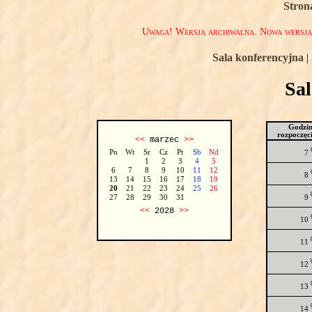
Stron
Uwaga! Wersja archiwalna. Nowa wersj
Sala konferencyjna
|
Sa
Godzi
rozpoczęc
<<
marzec
>>
Pn
Wt
Sr
Cz
Pt
Sb
Nd
7
1
2
3
4
5
6
7
8
9
10
11
12
8
13
14
15
16
17
18
19
20
21
22
23
24
25
26
9
27
28
29
30
31
<<
2028
>>
10
11
12
13
14