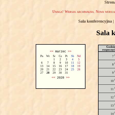
Stron
Uwaga! Wersja archiwalna. Nowa wersj
Sala konferencyjna
|
Sala 
Godzi
rozpoczęc
<<
marzec
>>
Pn
Wt
Sr
Cz
Pt
Sb
Nd
7
1
2
3
4
5
6
7
8
9
10
11
12
8
13
14
15
16
17
18
19
20
21
22
23
24
25
26
9
27
28
29
30
31
<<
2028
>>
10
11
12
13
14