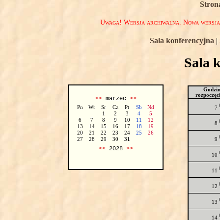
Stron
Uwaga! Wersja archiwalna. Nowa wersj
Sala konferencyjna
|
Sala 
Godzi
rozpoczęc
<<
marzec
>>
Pn
Wt
Sr
Cz
Pt
Sb
Nd
7
1
2
3
4
5
6
7
8
9
10
11
12
8
13
14
15
16
17
18
19
20
21
22
23
24
25
26
9
27
28
29
30
31
<<
2028
>>
10
11
12
13
14