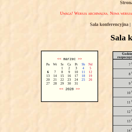
Stron
Uwaga! Wersja archiwalna. Nowa wersj
Sala konferencyjna
|
Sala 
Godzi
rozpoczęc
<<
marzec
>>
Pn
Wt
Sr
Cz
Pt
Sb
Nd
7
1
2
3
4
5
6
7
8
9
10
11
12
8
13
14
15
16
17
18
19
20
21
22
23
24
25
26
9
27
28
29
30
31
<<
2028
>>
10
11
12
13
14