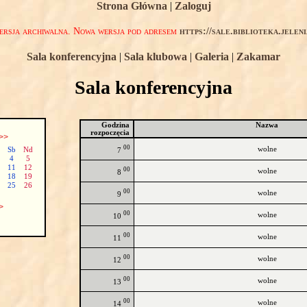
Strona Główna
|
Zaloguj
rsja archiwalna. Nowa wersja pod adresem
https://sale.biblioteka.jelen
Sala konferencyjna
|
Sala klubowa
|
Galeria
|
Zakamar
Sala konferencyjna
Godzina
Nazwa
rozpoczęcia
>>
00
wolne
Sb
Nd
7
4
5
11
12
00
wolne
8
18
19
25
26
00
wolne
9
>
00
wolne
10
00
wolne
11
00
wolne
12
00
wolne
13
00
wolne
14