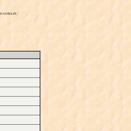
ia-gora.pl
/