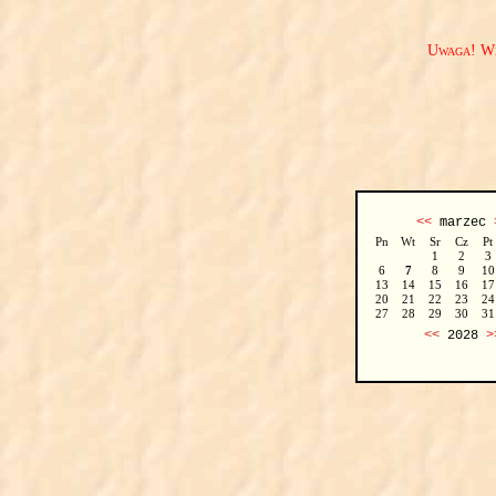
Uwaga! We
<<
marzec
Pn
Wt
Sr
Cz
Pt
1
2
3
6
7
8
9
10
13
14
15
16
17
20
21
22
23
24
27
28
29
30
31
<<
2028
>