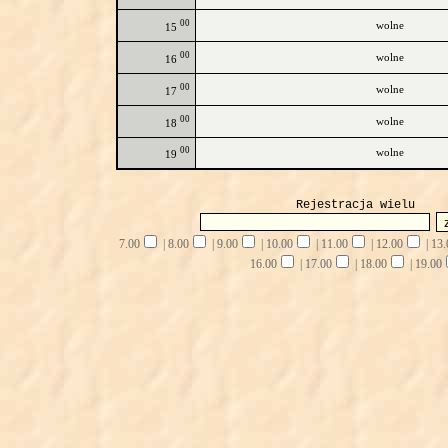
00
wolne
15
00
wolne
16
00
wolne
17
00
wolne
18
00
wolne
19
Rejestracja wielu
7.00
|
8.00
|
9.00
|
10.00
|
11.00
|
12.00
|
13.
16.00
|
17.00
|
18.00
|
19.00