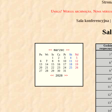
Stron
Uwaga! Wersja archiwalna. Nowa wersj
Sala konferencyjna
|
Sa
Godzi
rozpoczęc
<<
marzec
>>
Pn
Wt
Sr
Cz
Pt
Sb
Nd
7
1
2
3
4
5
6
7
8
9
10
11
12
8
13
14
15
16
17
18
19
20
21
22
23
24
25
26
9
27
28
29
30
31
<<
2028
>>
10
11
12
13
14