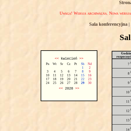
Stron
Uwaga! Wersja archiwalna. Nowa wersj
Sala konferencyjna
|
Sa
Godzi
rozpoczęc
<<
kwiecień
>>
Pn
Wt
Sr
Cz
Pt
Sb
Nd
7
1
2
3
4
5
6
7
8
9
8
10
11
12
13
14
15
16
17
18
19
20
21
22
23
9
24
25
26
27
28
29
30
<<
2028
>>
10
11
12
13
14