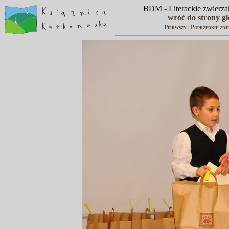
BDM - Literackie zwierzak
wróć do strony g
Pierwszy
|
Poprzednie zdj