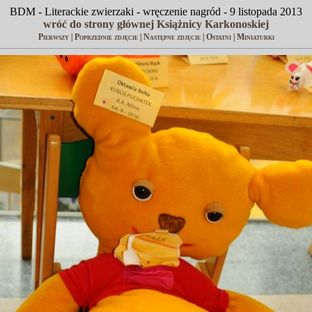
BDM - Literackie zwierzaki - wręczenie nagród - 9 listopada 2013
wróć do strony głównej Książnicy Karkonoskiej
Pierwszy
|
Poprzednie zdjęcie
|
Następne zdjęcie
|
Ostatni
|
Miniaturki