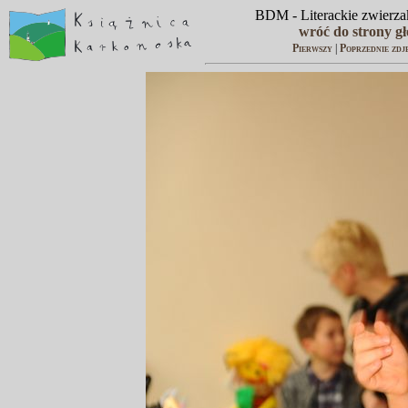
BDM - Literackie zwierzak
wróć do strony g
Pierwszy
|
Poprzednie zdj