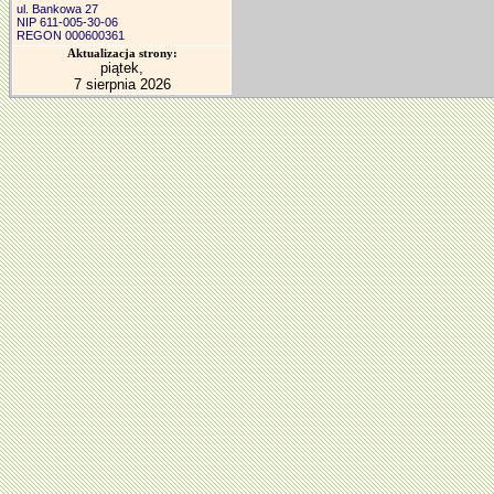
ul. Bankowa 27
NIP 611-005-30-06
REGON 000600361
Aktualizacja strony:
piątek,
7 sierpnia 2026