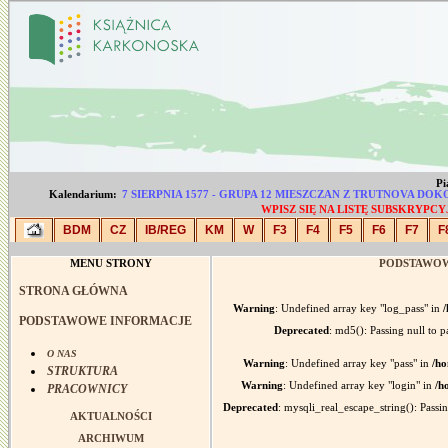
Pi
Kalendarium:
7 SIERPNIA 1577 - GRUPA 12 MIESZCZAN Z TRUTNOVA 
WPISZ SIĘ NA LISTĘ SUBSKRYP
BDM
CZ
IB/REG
KM
W
F3
F4
F5
F6
F7
F
MENU STRONY
PODSTAWOW
STRONA GŁÓWNA
Warning
: Undefined array key "log_pass" in
/
PODSTAWOWE INFORMACJE
Deprecated
: md5(): Passing null to p
O NAS
Warning
: Undefined array key "pass" in
/ho
STRUKTURA
Warning
: Undefined array key "login" in
/h
PRACOWNICY
Deprecated
: mysqli_real_escape_string(): Passin
AKTUALNOŚCI
ARCHIWUM