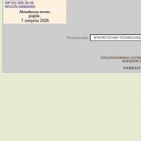
NIP 611-005-30-06
REGON 000600361
Aktualizacja strony:
piątek,
7 sierpnia 2026
Wyszukiwanie:
©
JELENIOGÓRSKIE CENTR
KSIĄŻNIC
WEBMAS