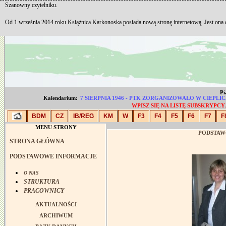
Szanowny czytelniku.
Od 1 września 2014 roku Książnica Karkonoska posiada nową stronę internetową. Jest ona
Pi
Kalendarium:
7 SIERPNIA 1946 - PTK ZORGANIZOWAŁO W CIEP
WPISZ SIĘ NA LISTĘ SUBSKRYP
BDM
CZ
IB/REG
KM
W
F3
F4
F5
F6
F7
F
MENU STRONY
PODSTAW
STRONA GŁÓWNA
PODSTAWOWE INFORMACJE
O NAS
STRUKTURA
PRACOWNICY
AKTUALNOŚCI
ARCHIWUM