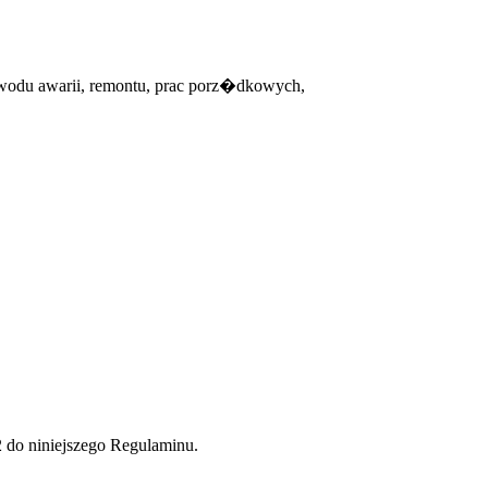
du awarii, remontu, prac porz�dkowych,
 niniejszego Regulaminu.