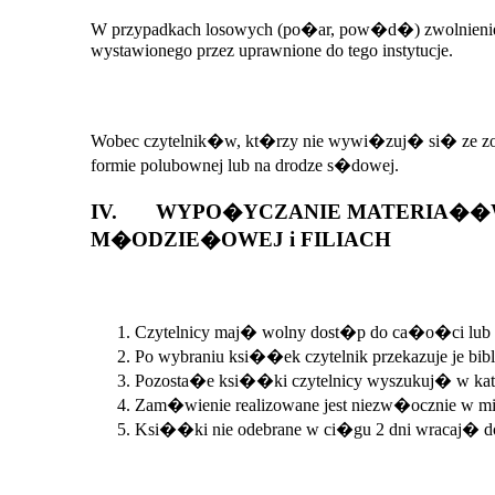
W przypadkach losowych (po�ar, pow�d�) zwolnienie
wystawionego przez uprawnione do tego instytucje.
Wobec czytelnik�w, kt�rzy nie wywi�zuj� si� ze z
formie polubownej lub na drodze s�dowej.
IV. WYPO�YCZANIE MATERIA��W 
M�ODZIE�OWEJ i FILIACH
Czytelnicy maj� wolny dost�p do ca�o�ci lub 
Po wybraniu ksi��ek czytelnik przekazuje je bib
Pozosta�e ksi��ki czytelnicy wyszukuj� w kat
Zam�wienie realizowane jest niezw�ocznie w m
Ksi��ki nie odebrane w ci�gu 2 dni wracaj� d