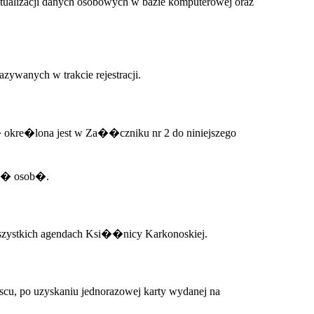
tualizacji danych osobowych w bazie komputerowej oraz
wanych w trakcie rejestracji.
� okre�lona jest w Za��czniku nr 2 do niniejszego
nn� osob�.
szystkich agendach Ksi��nicy Karkonoskiej.
cu, po uzyskaniu jednorazowej karty wydanej na