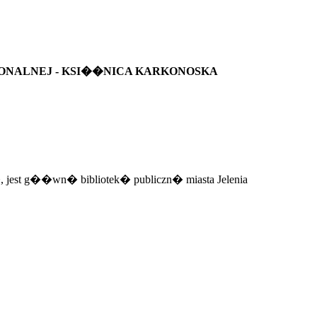
IONALNEJ - KSI��NICA KARKONOSKA
, jest g��wn� bibliotek� publiczn� miasta Jelenia