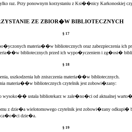
o raz. Przy ponownym korzystaniu z Ksi��nicy Karkonoskiej czyte
ZYSTANIE ZE ZBIOR�W BIBLIOTECZNYCH
§ 17
o�yczonych materia��w bibliotecznych oraz zabezpieczenia ich prz
ria��w bibliotecznych przed ich wypo�yczeniem i zg�osi� biblio
§ 18
nia, uszkodzenia lub zniszczenia materia��w bibliotecznych.
enia materia��w bibliotecznych czytelnik jest zobowi�zany:
wysoko�� ustala bibliotekarz w zale�no�ci od aktualnej warto�
tomu z dzie�a wielotomowego czytelnik jest zobowi�zany odkupi� b
 ca�o�ci dzie�a.
§ 19