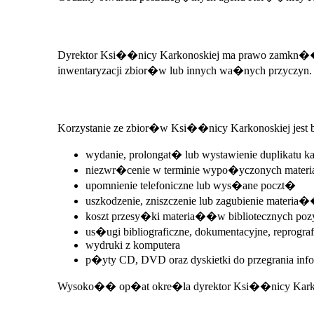
Dyrektor Ksi��nicy Karkonoskiej ma prawo zamkn�� 
inwentaryzacji zbior�w lub innych wa�nych przyczyn.
Korzystanie ze zbior�w Ksi��nicy Karkonoskiej jest 
wydanie, prolongat� lub wystawienie duplikatu kar
niezwr�cenie w terminie wypo�yczonych mater
upomnienie telefoniczne lub wys�ane poczt�
uszkodzenie, zniszczenie lub zagubienie materia
koszt przesy�ki materia��w bibliotecznych po
us�ugi bibliograficzne, dokumentacyjne, reprograf
wydruki z komputera
p�yty CD, DVD oraz dyskietki do przegrania info
Wysoko�� op�at okre�la dyrektor Ksi��nicy Karkon