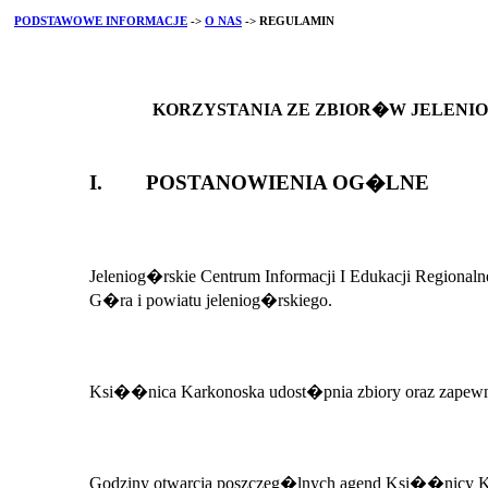
PODSTAWOWE INFORMACJE
->
O NAS
-> REGULAMIN
KORZYSTANIA ZE ZBIOR�W JELENIO
I. POSTANOWIENIA OG�LNE
Jeleniog�rskie Centrum Informacji I Edukacji Regio
G�ra i powiatu jeleniog�rskiego.
Ksi��nica Karkonoska udost�pnia zbiory oraz zapew
Godziny otwarcia poszczeg�lnych agend Ksi��nicy Ka