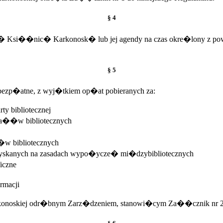
§ 4
Ksi��nic� Karkonosk� lub jej agendy na czas okre�lony z powo
§ 5
bezp�atne, z wyj�tkiem op�at pobieranych za:
ty bibliotecznej
ia��w bibliotecznych
��w bibliotecznych
zyskanych na zasadach wypo�ycze� mi�dzybibliotecznych
iczne
rmacji
oskiej odr�bnym Zarz�dzeniem, stanowi�cym Za��cznik nr 2 do