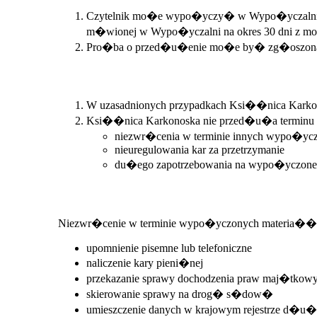
Czytelnik mo�e wypo�yczy� w Wypo�yczalni, B
m�wionej w Wypo�yczalni na okres 30 dni z 
Pro�ba o przed�u�enie mo�e by� zg�oszona oso
W uzasadnionych przypadkach Ksi��nica Karkon
Ksi��nica Karkonoska nie przed�u�a terminu z
niezwr�cenia w terminie innych wypo�yc
nieuregulowania kar za przetrzymanie
du�ego zapotrzebowania na wypo�yczone m
Niezwr�cenie w terminie wypo�yczonych materia��w
upomnienie pisemne lub telefoniczne
naliczenie kary pieni�nej
przekazanie sprawy dochodzenia praw maj�tkow
skierowanie sprawy na drog� s�dow�
umieszczenie danych w krajowym rejestrze d�u