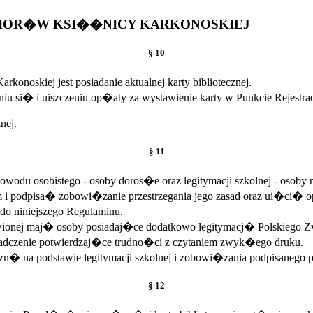
BIOR�W KSI��NICY KARKONOSKIEJ
§ 10
noskiej jest posiadanie aktualnej karty bibliotecznej.
isaniu si� i uiszczeniu op�aty za wystawienie karty w Punkcie R
nej.
§ 11
wodu osobistego - osoby doros�e oraz legitymacji szkolnej - osoby 
i podpisa� zobowi�zanie przestrzegania jego zasad oraz ui�ci� op
 niniejszego Regulaminu.
onej maj� osoby posiadaj�ce dodatkowo legitymacj� Polskiego Zw
dczenie potwierdzaj�ce trudno�ci z czytaniem zwyk�ego druku.
zn� na podstawie legitymacji szkolnej i zobowi�zania podpisaneg
§ 12