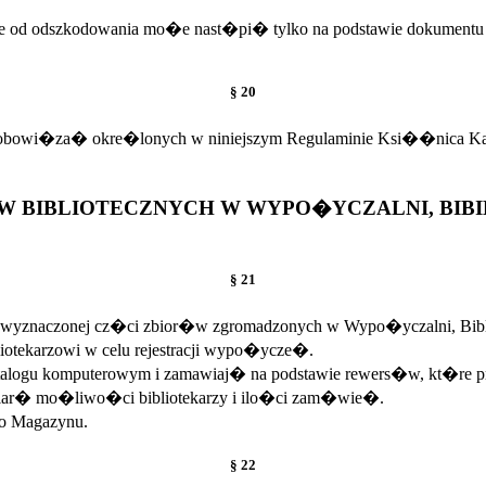
 od odszkodowania mo�e nast�pi� tylko na podstawie dokumentu 
§ 20
obowi�za� okre�lonych w niniejszym Regulaminie Ksi��nica Ka
BIBLIOTECZNYCH W WYPO�YCZALNI, BIBIL
§ 21
wyznaczonej cz�ci zbior�w zgromadzonych w Wypo�yczalni, Bibl
liotekarzowi w celu rejestracji wypo�ycze�.
alogu komputerowym i zamawiaj� na podstawie rewers�w, kt�re 
iar� mo�liwo�ci bibliotekarzy i ilo�ci zam�wie�.
o Magazynu.
§ 22