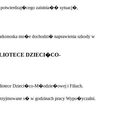
potwierdzaj�cego zaistnia�� sytuacj�,
rkonoska mo�e dochodzi� naprawienia szkody w
IOTECE DZIECI�CO-
iotece Dzieci�co-M�odzie�owej i Filiach.
przyjmowane s� w godzinach pracy Wypo�yczalni.