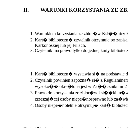
II. WARUNKI KORZYSTANIA ZE Z
Warunkiem korzystania ze zbior�w Ksi��nicy Karko
Kart� biblioteczn� czytelnik otrzymuje po zap
Karkonoskiej lub jej Filiach.
Czytelnik ma prawo tylko do jednej karty bibliotecz
Kart� biblioteczn� wystawia si� na podstawie do
Czytelnik powinien zapozna� si� z Regulaminem 
wysoko�� okre�lona jest w Za��czniku nr 2 do
Prawo do korzystania ze zbior�w ksi��ki m�wi
zrzeszaj�cej osoby niepe�nosprawne lub za�wia
Osoby niepe�noletnie otrzymuj� kart� bibliotec