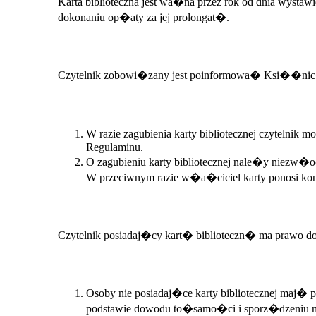
Karta biblioteczna jest wa�na przez rok od dnia wysta
dokonaniu op�aty za jej prolongat�.
Czytelnik zobowi�zany jest poinformowa� Ksi��nic� K
W razie zagubienia karty bibliotecznej czytelni
Regulaminu.
O zagubieniu karty bibliotecznej nale�y nie
W przeciwnym razie w�a�ciciel karty ponosi ko
Czytelnik posiadaj�cy kart� biblioteczn� ma prawo d
Osoby nie posiadaj�ce karty bibliotecznej maj� 
podstawie dowodu to�samo�ci i sporz�dzeniu na