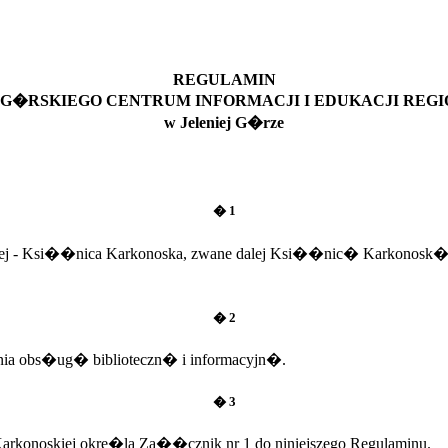
REGULAMIN
G�RSKIEGO CENTRUM INFORMACJI I EDUKACJI REG
w Jeleniej G�rze
� 1
nalnej - Ksi��nica Karkonoska, zwane dalej Ksi��nic� Karkonosk�
� 2
nia obs�ug� biblioteczn� i informacyjn�.
� 3
rkonoskiej okre�la Za��cznik nr 1 do niniejszego Regulaminu.