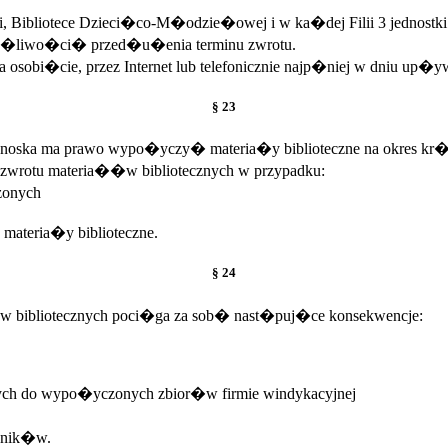
ibliotece Dzieci�co-M�odzie�owej i w ka�dej Filii 3 jednostk
mo�liwo�ci� przed�u�enia terminu zwrotu.
bi�cie, przez Internet lub telefonicznie najp�niej w dniu up�y
§ 23
oska ma prawo wypo�yczy� materia�y biblioteczne na okres kr�
wrotu materia��w bibliotecznych w przypadku:
zonych
ateria�y biblioteczne.
§ 24
 bibliotecznych poci�ga za sob� nast�puj�ce konsekwencje:
ych do wypo�yczonych zbior�w firmie windykacyjnej
�nik�w.