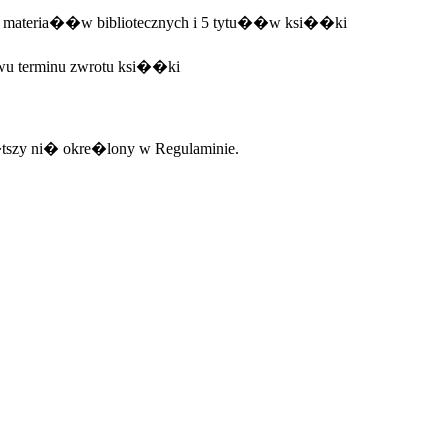
i materia��w bibliotecznych i 5 tytu��w ksi��ki
wu terminu zwrotu ksi��ki
tszy ni� okre�lony w Regulaminie.