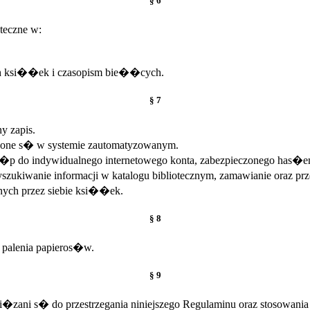
§ 6
teczne w:
h ksi��ek i czasopism bie��cych.
§ 7
y zapis.
one s� w systemie zautomatyzowanym.
st�p do indywidualnego internetowego konta, zabezpieczonego has�e
zukiwanie informacji w katalogu bibliotecznym, zamawianie oraz
nych przez siebie ksi��ek.
§ 8
palenia papieros�w.
§ 9
�zani s� do przestrzegania niniejszego Regulaminu oraz stosowa