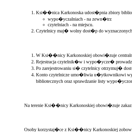
Ksi��nica Karkonoska udost�pnia zbiory biblio
wypo�yczalniach - na zewn�trz
czytelniach - na miejscu.
Czytelnicy maj� wolny dost�p do wyznaczonyc
W Ksi��nicy Karkonoskiej obowi�zuje centraln
Rejestracja czytelnik�w i wypo�ycze� prowadz
Po zarejestrowaniu si� czytelnicy otrzymuj� do
Konto czytelnicze umo�liwia u�ytkownikowi wys
bibliotecznych oraz sprawdzanie listy wypo�yczo
Na terenie Ksi��nicy Karkonoskiej obowi�zuje zakaz 
Osoby korzystaj�ce z Ksi��nicy Karkonoskiej zobowi