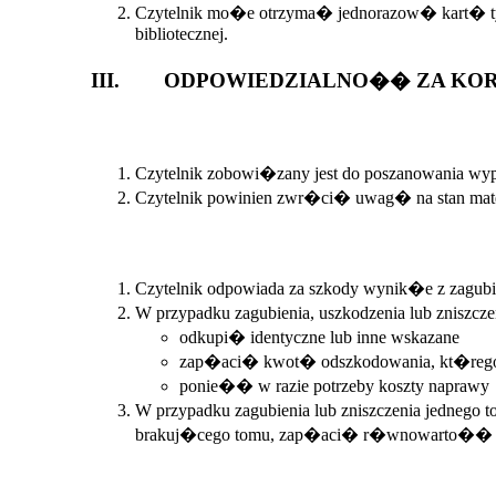
Czytelnik mo�e otrzyma� jednorazow� kart� tylk
bibliotecznej.
III. ODPOWIEDZIALNO�� ZA KOR
Czytelnik zobowi�zany jest do poszanowania wyp
Czytelnik powinien zwr�ci� uwag� na stan mate
Czytelnik odpowiada za szkody wynik�e z zagubie
W przypadku zagubienia, uszkodzenia lub zniszcz
odkupi� identyczne lub inne wskazane
zap�aci� kwot� odszkodowania, kt�rego 
ponie�� w razie potrzeby koszty naprawy
W przypadku zagubienia lub zniszczenia jednego 
brakuj�cego tomu, zap�aci� r�wnowarto��