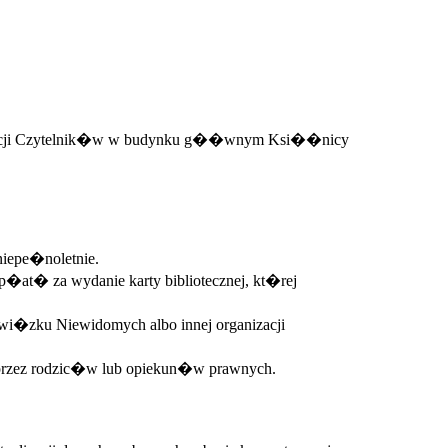
ejestracji Czytelnik�w w budynku g��wnym Ksi��nicy
niepe�noletnie.
�at� za wydanie karty bibliotecznej, kt�rej
i�zku Niewidomych albo innej organizacji
o przez rodzic�w lub opiekun�w prawnych.