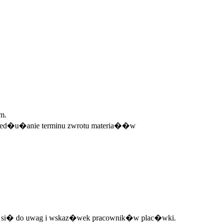
m.
 przed�u�anie terminu zwrotu materia��w
nia si� do uwag i wskaz�wek pracownik�w plac�wki.