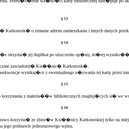
wienia. Przed�u�enie wa�no�ci karty bibliotecznej nast�puje po ak
§ 13
arkonosk� o zmianie adresu zamieszkania i innych danych przekazy
§ 14
k mo�e otrzyma� jej duplikat po uiszczeniu op�aty, kt�rej wysoko�
zw�ocznie zawiadomi� Ksi��nic� Karkonosk�.
nsekwencje wynikaj�ce z ewentualnego u�ywania tej karty przez i
§ 15
o korzystania z materia��w bibliotecznych znajduj�cych si� we w
§ 16
prawo korzysta� ze zbior�w Ksi��nicy Karkonoskiej tylko na miejs
 jego podstawie jednorazowego wpisu.