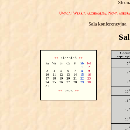
Stron
Uwaga! Wersja archiwalna. Nowa wersj
Sala konferencyjna
|
Sa
Godzi
rozpoczęc
<<
sierpień
>>
Pn
Wt
Sr
Cz
Pt
Sb
Nd
7
1
2
3
4
5
6
7
8
9
8
10
11
12
13
14
15
16
17
18
19
20
21
22
23
9
24
25
26
27
28
29
30
31
<<
2026
>>
10
11
12
13
14