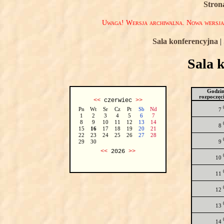
Stron
Uwaga! Wersja archiwalna. Nowa wersj
Sala konferencyjna
|
Sala 
Godzi
rozpoczęc
<<
czerwiec
>>
Pn
Wt
Sr
Cz
Pt
Sb
Nd
7
1
2
3
4
5
6
7
8
9
10
11
12
13
14
8
15
16
17
18
19
20
21
22
23
24
25
26
27
28
9
29
30
<<
2026
>>
10
11
12
13
14