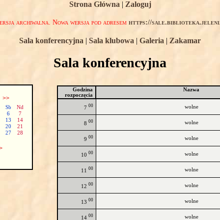
Strona Główna
|
Zaloguj
rsja archiwalna. Nowa wersja pod adresem
https://sale.biblioteka.jelen
Sala konferencyjna
|
Sala klubowa
|
Galeria
|
Zakamar
Sala konferencyjna
Godzina
Nazwa
rozpoczęcia
c
>>
00
wolne
Sb
Nd
7
6
7
13
14
00
wolne
8
20
21
27
28
00
wolne
9
>
00
wolne
10
00
wolne
11
00
wolne
12
00
wolne
13
00
wolne
14