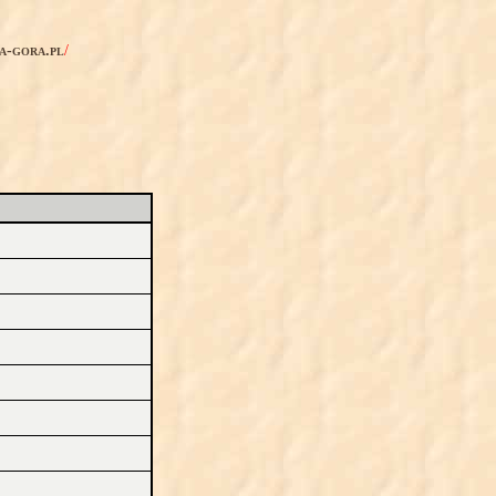
ia-gora.pl
/