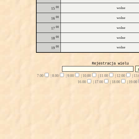
00
wolne
15
00
wolne
16
00
wolne
17
00
wolne
18
00
wolne
19
Rejestracja wielu
7.00
|
8.00
|
9.00
|
10.00
|
11.00
|
12.00
|
13.
16.00
|
17.00
|
18.00
|
19.00