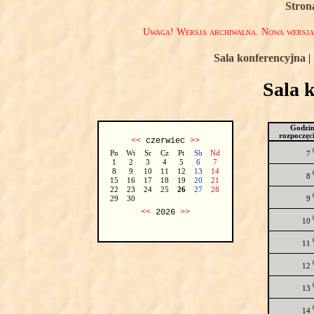
Stron
Uwaga! Wersja archiwalna. Nowa wersj
Sala konferencyjna
|
Sala 
Godzi
rozpoczęc
<<
czerwiec
>>
Pn
Wt
Sr
Cz
Pt
Sb
Nd
7
1
2
3
4
5
6
7
8
9
10
11
12
13
14
8
15
16
17
18
19
20
21
22
23
24
25
26
27
28
9
29
30
<<
2026
>>
10
11
12
13
14