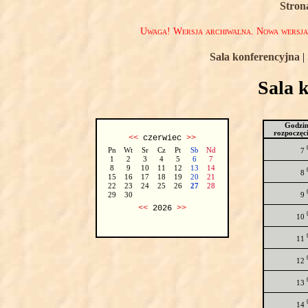
Stron
Uwaga! Wersja archiwalna. Nowa wersj
Sala konferencyjna
|
Sala 
Godzi
rozpoczęc
<<
czerwiec
>>
Pn
Wt
Sr
Cz
Pt
Sb
Nd
7
1
2
3
4
5
6
7
8
9
10
11
12
13
14
8
15
16
17
18
19
20
21
22
23
24
25
26
27
28
9
29
30
<<
2026
>>
10
11
12
13
14