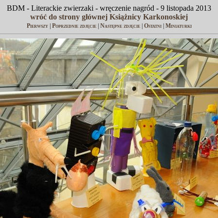
BDM - Literackie zwierzaki - wręczenie nagród - 9 listopada 2013
wróć do strony głównej Książnicy Karkonoskiej
Pierwszy
|
Poprzednie zdjęcie
|
Następne zdjęcie
|
Ostatni
|
Miniaturki