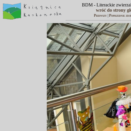
BDM - Literackie zwierzak
wróć do strony g
Pierwszy
|
Poprzednie zdj