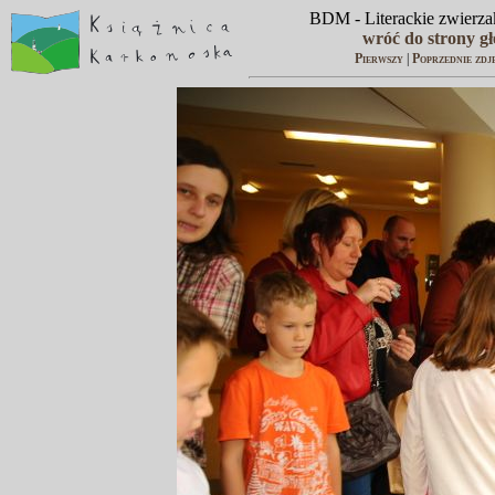
BDM - Literackie zwierzak
wróć do strony g
Pierwszy
|
Poprzednie zdj