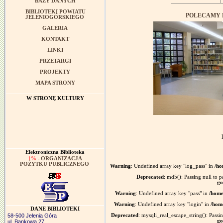
BAZY DANYCH
BIBLIOTEKI POWIATU
POLECAMY 
JELENIOGÓRSKIEGO
GALERIA
KONTAKT
LINKI
PRZETARGI
PROJEKTY
MAPA STRONY
W STRONĘ KULTURY
Elektroniczna Biblioteka
1%
-
ORGANIZACJA
POŻYTKU PUBLICZNEGO
Warning
: Undefined array key "log_pass" in
/ho
Deprecated
: md5(): Passing null to p
go
Warning
: Undefined array key "pass" in
/home
Warning
: Undefined array key "login" in
/home
DANE BIBLIOTEKI
58-500 Jelenia Góra
Deprecated
: mysqli_real_escape_string(): Passin
go
ul. Bankowa 27