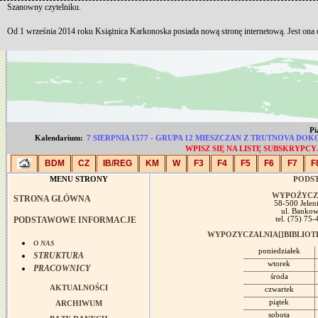
Szanowny czytelniku.
Od 1 września 2014 roku Książnica Karkonoska posiada nową stronę internetową. Jest ona
Pi
Kalendarium:
7 SIERPNIA 1577 - GRUPA 12 MIESZCZAN Z TRUTNOVA 
WPISZ SIĘ NA LISTĘ SUBSKRYP
BDM
CZ
IB/REG
KM
W
F3
F4
F5
F6
F7
F
MENU STRONY
PODS
WYPOŻYCZ
STRONA GŁÓWNA
58-500 Jelen
ul. Banko
PODSTAWOWE INFORMACJE
tel. (75) 75
WYPOZYCZALNIA[]BIBLIOT
O NAS
poniedziałek
STRUKTURA
wtorek
PRACOWNICY
środa
AKTUALNOŚCI
czwartek
piątek
ARCHIWUM
sobota