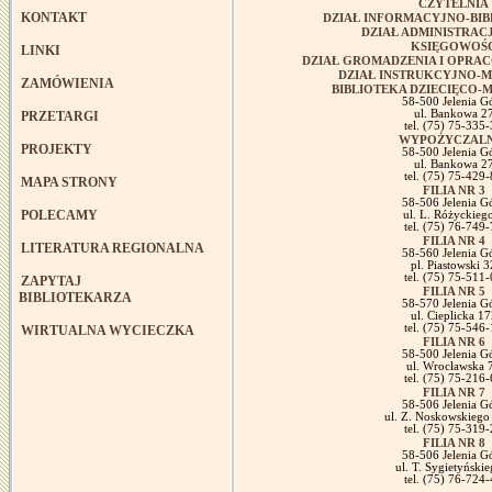
CZYTELNIA
KONTAKT
DZIAŁ INFORMACYJNO-BI
DZIAŁ ADMINISTRACJ
KSIĘGOWOŚ
LINKI
DZIAŁ GROMADZENIA I OPRA
DZIAŁ INSTRUKCYJNO-
ZAMÓWIENIA
BIBLIOTEKA DZIECIĘCO-
58-500 Jelenia G
ul. Bankowa 2
PRZETARGI
tel. (75) 75-335
WYPOŻYCZALN
PROJEKTY
58-500 Jelenia G
ul. Bankowa 2
tel. (75) 75-429
MAPA STRONY
FILIA NR 3
58-506 Jelenia G
POLECAMY
ul. L. Różyckieg
tel. (75) 76-749
FILIA NR 4
LITERATURA REGIONALNA
58-560 Jelenia G
pl. Piastowski 3
tel. (75) 75-511
ZAPYTAJ
FILIA NR 5
BIBLIOTEKARZA
58-570 Jelenia G
ul. Cieplicka 17
tel. (75) 75-546
WIRTUALNA WYCIECZKA
FILIA NR 6
58-500 Jelenia G
ul. Wrocławska 
tel. (75) 75-216
FILIA NR 7
58-506 Jelenia G
ul. Z. Noskowskiego
tel. (75) 75-319
FILIA NR 8
58-506 Jelenia G
ul. T. Sygietyńskie
tel. (75) 76-724