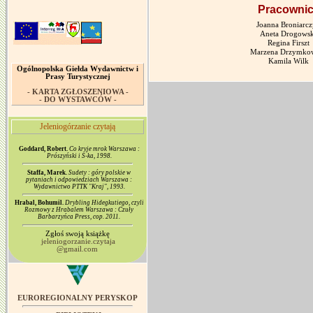
Pracowni
Joanna Broniarc
Aneta Drogows
Regina Firszt
Marzena Drzymko
Kamila Wilk
Ogólnopolska Giełda Wydawnictw i
Prasy Turystycznej
- KARTA ZGŁOSZENIOWA -
- DO WYSTAWCÓW -
Jeleniogórzanie czytają
Goddard, Robert.
Co kryje mrok Warszawa :
Prószyński i S-ka, 1998.
Staffa, Marek.
Sudety : góry polskie w
pytaniach i odpowiedziach Warszawa :
Wydawnictwo PTTK "Kraj", 1993.
Hrabal, Bohumil.
Drybling Hidegkutiego, czyli
Rozmowy z Hrabalem Warszawa : Czuły
Barbarzyńca Press, cop. 2011.
Zgłoś swoją książkę
jeleniogorzanie.czytaja
@gmail.com
EUROREGIONALNY PERYSKOP