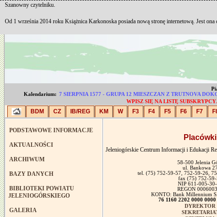
Szanowny czytelniku.
Od 1 września 2014 roku Książnica Karkonoska posiada nową stronę internetową. Jest ona
Pi
Kalendarium:
7 SIERPNIA 1577 - GRUPA 12 MIESZCZAN Z TRUTNOVA 
WPISZ SIĘ NA LISTĘ SUBSKRYP
BDM
CZ
IB/REG
KM
W
F3
F4
F5
F6
F7
F
PODSTAWOWE INFORMACJE
Placówki
AKTUALNOŚCI
Jeleniogórskie Centrum Informacji i Edukacji R
ARCHIWUM
58-500 Jelenia G
ul. Bankowa 2
BAZY DANYCH
tel. (75) 752-59-57, 752-59-26, 7
fax (75) 752-59
NIP 611-005-30
BIBLIOTEKI POWIATU
REGON 0006003
KONTO: Bank Millennium SA
JELENIOGÓRSKIEGO
76 1160 2202 0000 0000
DYREKTOR
GALERIA
SEKRETARIA