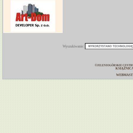
Wyszukiwanie:
©
JELENIOGÓRSKIE CENTR
KSIĄŻNIC
WEBMAS